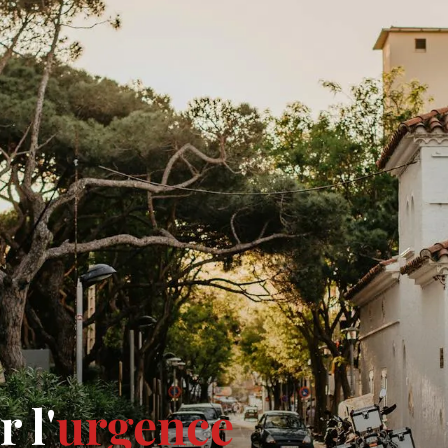
 l'
urgence